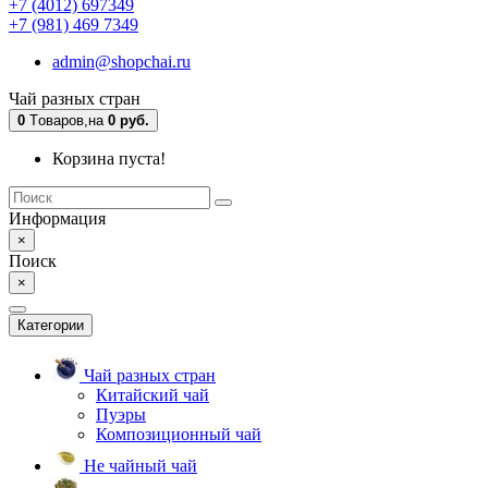
+7 (4012) 697349
+7 (981) 469 7349
admin@shopchai.ru
Чай разных стран
0
Tоваров,
на
0 руб.
Корзина пуста!
Информация
×
Поиск
×
Категории
Чай разных стран
Китайский чай
Пуэры
Композиционный чай
Не чайный чай