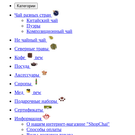
Категории
Чай разных стран
Китайский чай
Пуэры
Композиционный чай
Не чайный чай
Северные травы
Кофе
new
Посуда
Аксессуары
Сиропы
Мед
new
Подарочные наборы
Сертификаты
Информация
О нашем интернет-магазине "ShopChai"
Способы оплаты
Виды доставки товара