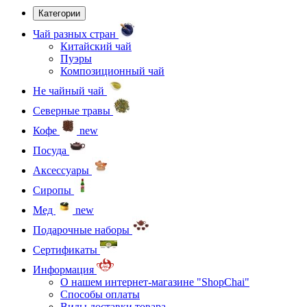
Категории
Чай разных стран
Китайский чай
Пуэры
Композиционный чай
Не чайный чай
Северные травы
Кофе
new
Посуда
Аксессуары
Сиропы
Мед
new
Подарочные наборы
Сертификаты
Информация
О нашем интернет-магазине "ShopChai"
Способы оплаты
Виды доставки товара