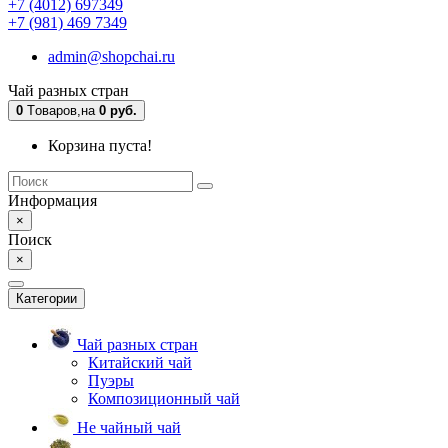
+7 (4012) 697349
+7 (981) 469 7349
admin@shopchai.ru
Чай разных стран
0
Tоваров,
на
0 руб.
Корзина пуста!
Информация
×
Поиск
×
Категории
Чай разных стран
Китайский чай
Пуэры
Композиционный чай
Не чайный чай