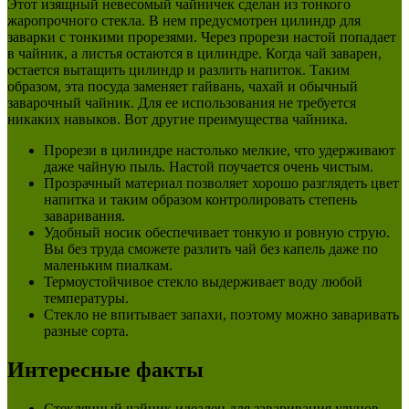
Этот изящный невесомый чайничек сделан из тонкого
жаропрочного стекла. В нем предусмотрен цилиндр для
заварки с тонкими прорезями. Через прорези настой попадает
в чайник, а листья остаются в цилиндре. Когда чай заварен,
остается вытащить цилиндр и разлить напиток. Таким
образом, эта посуда заменяет гайвань, чахай и обычный
заварочный чайник. Для ее использования не требуется
никаких навыков. Вот другие преимущества чайника.
Прорези в цилиндре настолько мелкие, что удерживают
даже чайную пыль. Настой поучается очень чистым.
Прозрачный материал позволяет хорошо разглядеть цвет
напитка и таким образом контролировать степень
заваривания.
Удобный носик обеспечивает тонкую и ровную струю.
Вы без труда сможете разлить чай без капель даже по
маленьким пиалкам.
Термоустойчивое стекло выдерживает воду любой
температуры.
Стекло не впитывает запахи, поэтому можно заваривать
разные сорта.
Интересные факты
Стеклянный чайник идеален для заваривания улунов,