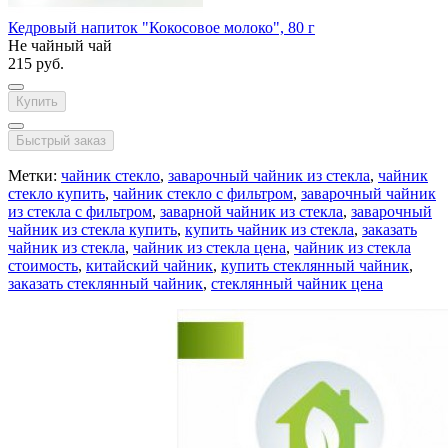
Кедровый напиток "Кокосовое молоко", 80 г
Не чайный чай
215 руб.
Купить
Быстрый заказ
Метки:
чайник стекло
,
заварочный чайник из стекла
,
чайник
стекло купить
,
чайник стекло с фильтром
,
заварочный чайник
из стекла с фильтром
,
заварной чайник из стекла
,
заварочный
чайник из стекла купить
,
купить чайник из стекла
,
заказать
чайник из стекла
,
чайник из стекла цена
,
чайник из стекла
стоимость
,
китайский чайник
,
купить стеклянный чайник
,
заказать стеклянный чайник
,
стеклянный чайник цена