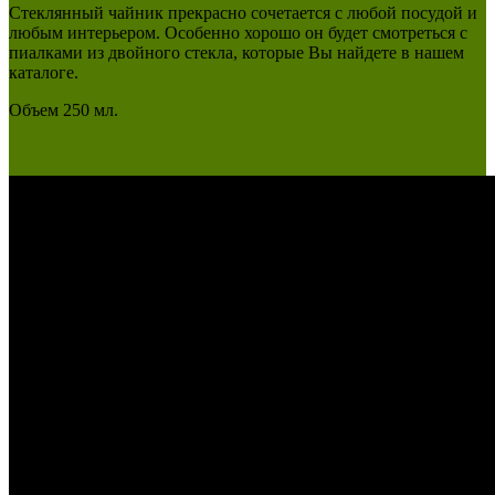
Стеклянный чайник прекрасно сочетается с любой посудой и
любым интерьером. Особенно хорошо он будет смотреться с
пиалками из двойного стекла, которые Вы найдете в нашем
каталоге.
Объем 250 мл.