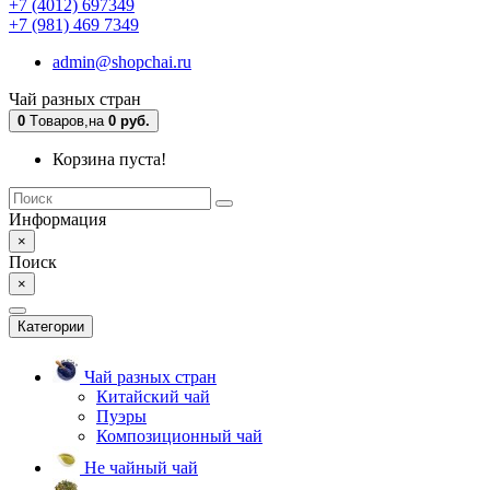
+7 (4012) 697349
+7 (981) 469 7349
admin@shopchai.ru
Чай разных стран
0
Tоваров,
на
0 руб.
Корзина пуста!
Информация
×
Поиск
×
Категории
Чай разных стран
Китайский чай
Пуэры
Композиционный чай
Не чайный чай