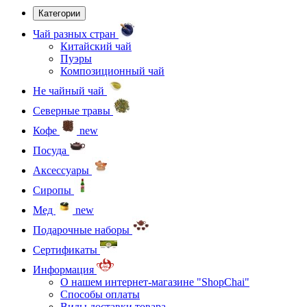
Категории
Чай разных стран
Китайский чай
Пуэры
Композиционный чай
Не чайный чай
Северные травы
Кофе
new
Посуда
Аксессуары
Сиропы
Мед
new
Подарочные наборы
Сертификаты
Информация
О нашем интернет-магазине "ShopChai"
Способы оплаты
Виды доставки товара