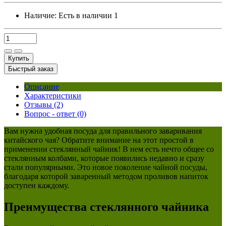
Наличие:
Есть в наличии
1
Купить
Быстрый заказ
Описание
Характеристики
Отзывы (2)
Вопрос - ответ (0)
Вам нужна удобная посуда для правильного заваривания
китайского чая? Обратите внимание на этот простой в
применении стеклянный чайник! В нем есть нечто общее со
стеклянным колбами, которые появились недавно и сразу
стали популярными. Это новое поколение чайной посуды,
благодаря которой заваренный методом проливов напиток
доступен каждому.
Преимущества стеклянного чайника