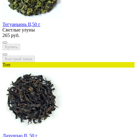
Тегуаньинь II,50 г
Светлые улуны
265 руб.
Купить
Быстрый заказ
Топ
Дахунпао II, 50 г