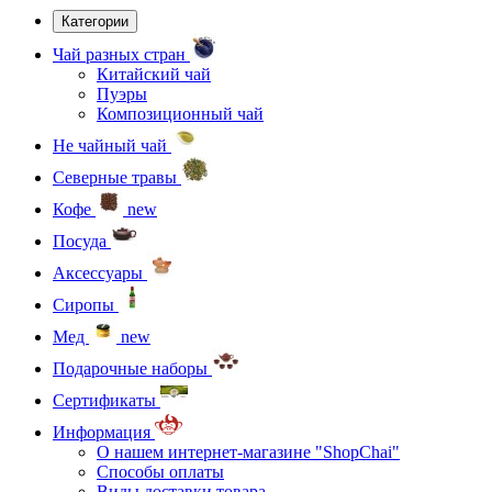
Категории
Чай разных стран
Китайский чай
Пуэры
Композиционный чай
Не чайный чай
Северные травы
Кофе
new
Посуда
Аксессуары
Сиропы
Мед
new
Подарочные наборы
Сертификаты
Информация
О нашем интернет-магазине "ShopChai"
Способы оплаты
Виды доставки товара