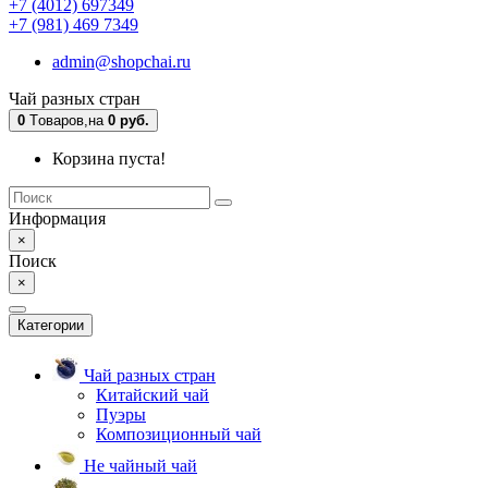
+7 (4012) 697349
+7 (981) 469 7349
admin@shopchai.ru
Чай разных стран
0
Tоваров,
на
0 руб.
Корзина пуста!
Информация
×
Поиск
×
Категории
Чай разных стран
Китайский чай
Пуэры
Композиционный чай
Не чайный чай