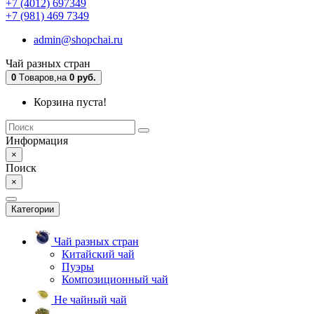
+7 (4012) 697349
+7 (981) 469 7349
admin@shopchai.ru
Чай разных стран
0
Tоваров,
на
0 руб.
Корзина пуста!
Информация
×
Поиск
×
Категории
Чай разных стран
Китайский чай
Пуэры
Композиционный чай
Не чайный чай