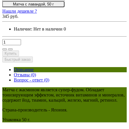
Матча с лавандой, 50 г
Нашли дешевле ?
345 руб.
Наличие:
Нет в наличии
0
Купить
Быстрый заказ
Описание
Отзывы (0)
Вопрос - ответ (0)
Матча с жасмином является супер-фудом. Обладает
тонизирующим эффектом, источник витаминов и минералов,
содержит йод, тиамин, кальций, железо, магний, ретинол.
Страна-производитель - Япония.
Упаковка 50 г.