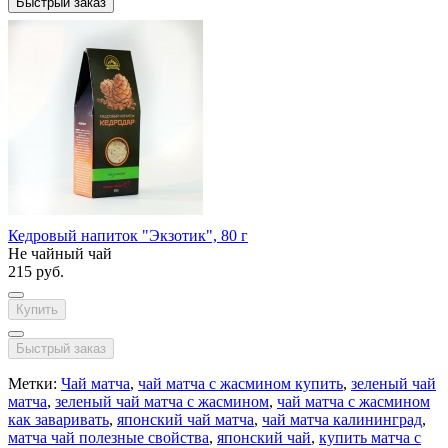
Быстрый заказ
Кедровый напиток "Экзотик", 80 г
Не чайный чай
215 руб.
Купить
Быстрый заказ
Метки:
Чай матча
,
чай матча с жасмином купить
,
зеленый чай
матча
,
зеленый чай матча с жасмином
,
чай матча с жасмином
как заваривать
,
японский чай матча
,
чай матча калининград
,
матча чай полезные свойства
,
японский чай
,
купить матча с